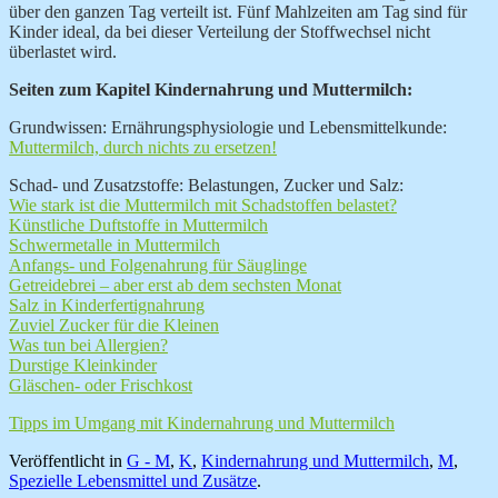
über den ganzen Tag verteilt ist. Fünf Mahlzeiten am Tag sind für
Kinder ideal, da bei dieser Verteilung der Stoffwechsel nicht
überlastet wird.
Seiten zum Kapitel Kindernahrung und Muttermilch:
Grundwissen: Ernährungsphysiologie und Lebensmittelkunde:
Muttermilch, durch nichts zu ersetzen!
Schad- und Zusatzstoffe: Belastungen, Zucker und Salz:
Wie stark ist die Muttermilch mit Schadstoffen belastet?
Künstliche Duftstoffe in Muttermilch
Schwermetalle in Muttermilch
Anfangs- und Folgenahrung für Säuglinge
Getreidebrei – aber erst ab dem sechsten Monat
Salz in Kinderfertignahrung
Zuviel Zucker für die Kleinen
Was tun bei Allergien?
Durstige Kleinkinder
Gläschen- oder Frischkost
Tipps im Umgang mit Kindernahrung und Muttermilch
Veröffentlicht in
G - M
,
K
,
Kindernahrung und Muttermilch
,
M
,
Spezielle Lebensmittel und Zusätze
.