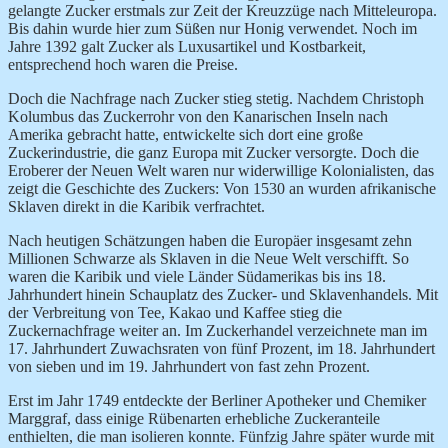
gelangte
Zucker erstmals zur Zeit der Kreuzzüge nach Mitteleuropa.
Bis dahin wurde hier zum Süßen nur Honig verwendet. Noch im
Jahre 1392 galt Zucker als Luxusartikel und Kostbarkeit,
entsprechend hoch waren die Preise.
Doch die Nachfrage nach Zucker stieg stetig. Nachdem Christoph
Kolumbus das Zuckerrohr von den Kanarischen Inseln nach
Amerika gebracht hatte, entwickelte sich dort eine große
Zuckerindustrie, die ganz
Europa mit Zucker versorgte. Doch die
Eroberer der Neuen Welt waren nur widerwillige Kolonialisten, das
zeigt die Geschichte des Zuckers: Von 1530 an wurden afrikanische
Sklaven direkt in die Karibik verfrachtet.
Nach heutigen Schätzungen haben die Europäer insgesamt zehn
Millionen Schwarze als Sklaven in die Neue Welt verschifft. So
waren die Karibik und viele Länder Südamerikas bis ins 18.
Jahrhundert hinein Schauplatz des Zucker- und Sklavenhandels. Mit
der Verbreitung von Tee, Kakao und Kaffee stieg die
Zuckernachfrage weiter an. Im Zuckerhandel verzeichnete man im
17. Jahrhundert Zuwachsraten von fünf Prozent, im 18. Jahrhundert
von sieben und im 19. Jahrhundert von fast zehn Prozent.
Erst im Jahr 1749 entdeckte der Berliner Apotheker und Chemiker
Marggraf, dass einige Rübenarten erhebliche Zuckeranteile
enthielten, die man isolieren konnte. Fünfzig Jahre später wurde mit