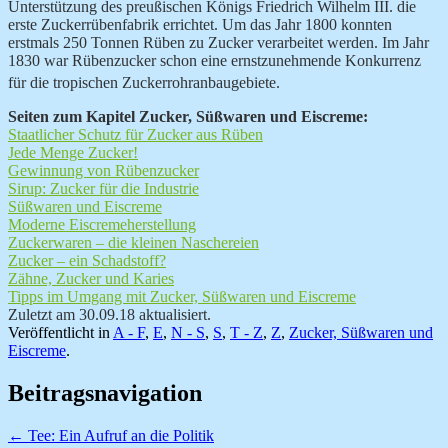
Unterstützung des preußischen Königs Friedrich Wilhelm III. die
erste Zuckerrübenfabrik errichtet. Um das Jahr 1800 konnten
erstmals 250 Tonnen Rüben zu Zucker verarbeitet werden. Im Jahr
1830 war Rübenzucker schon eine ernstzunehmende
Konkurrenz
für die tropischen Zuckerrohranbaugebiete.
Seiten zum Kapitel Zucker, Süßwaren und Eiscreme:
Staatlicher Schutz für Zucker aus Rüben
Jede Menge Zucker!
Gewinnung von Rübenzucker
Sirup: Zucker für die Industrie
Süßwaren und Eiscreme
Moderne Eiscremeherstellung
Zuckerwaren – die kleinen Naschereien
Zucker – ein Schadstoff?
Zähne, Zucker und Karies
Tipps im Umgang mit Zucker, Süßwaren und Eiscreme
Zuletzt am 30.09.18 aktualisiert.
Veröffentlicht in
A - F
,
E
,
N - S
,
S
,
T - Z
,
Z
,
Zucker, Süßwaren und
Eiscreme
.
Beitragsnavigation
←
Tee: Ein Aufruf an die Politik