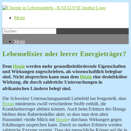
Menü
Menü
Lebenselixier oder leerer Energieträger?
Dem
Honig
werden mehr gesundheitsfördernde Eigenschaften
und Wirkungen zugeschrieben, als wissenschaftlich belegbar
sind. Nicht absprechen kann man dem
Honig
eine desinfektiöse
Wirkung, die durch zahlreiche Untersuchungen in
afrikanischen Ländern belegt sind.
Die Schweizer Untersuchungsanstalt Liebefeld hat festgestellt, dass
Honig
mindestens zwölf verschiedene Stoffe enthält, die
Krankheitserreger abtöten können. Auch beim Erhitzen des Honigs
bleiben diese Bakterienkiller aktiv, so dass man dem alten
Hausmittel »heiße
Milch mit
Honig
« durchaus Wirkungen gegen
Erkältungen zusprechen kann. Durch zu starkes Erhitzen werden
zahlreiche
Enzyme zerstört. Dass der menschliche Körper auf die in