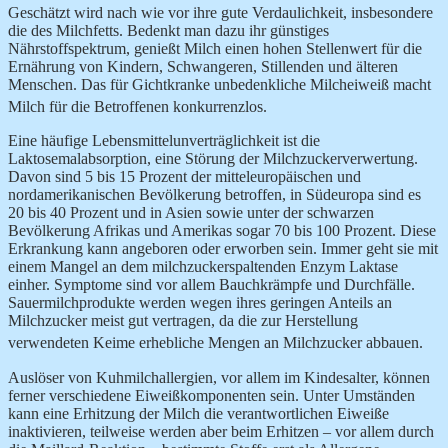
Geschätzt wird nach wie vor ihre gute Verdaulichkeit, insbesondere
die des Milchfetts. Bedenkt man dazu ihr günstiges
Nährstoffspektrum, genießt Milch einen hohen Stellenwert für die
Ernährung von Kindern, Schwangeren, Stillenden und älteren
Menschen. Das für Gichtkranke unbedenkliche Milcheiweiß macht
Milch für die Betroffenen konkurrenzlos.
Eine häufige Lebensmittelunverträglichkeit ist die
Laktosemalabsorption, eine Störung der Milchzuckerverwertung.
Davon sind 5 bis 15 Prozent der mitteleuropäischen und
nordamerikanischen Bevölkerung betroffen, in Südeuropa sind es
20 bis 40 Prozent und in Asien sowie unter der schwarzen
Bevölkerung Afrikas und Amerikas sogar 70 bis 100 Prozent. Diese
Erkrankung kann angeboren oder erworben sein. Immer geht sie mit
einem Mangel an dem milchzuckerspaltenden Enzym Laktase
einher. Symptome sind vor allem Bauchkrämpfe und Durchfälle.
Sauermilchprodukte werden wegen ihres geringen Anteils an
Milchzucker meist gut vertragen, da die zur Herstellung
verwendeten Keime erhebliche Mengen an Milchzucker abbauen.
Auslöser von Kuhmilchallergien, vor allem im Kindesalter, können
ferner verschiedene Eiweißkomponenten sein. Unter Umständen
kann eine Erhitzung der Milch die verantwortlichen Eiweiße
inaktivieren, teilweise werden aber beim Erhitzen – vor allem durch