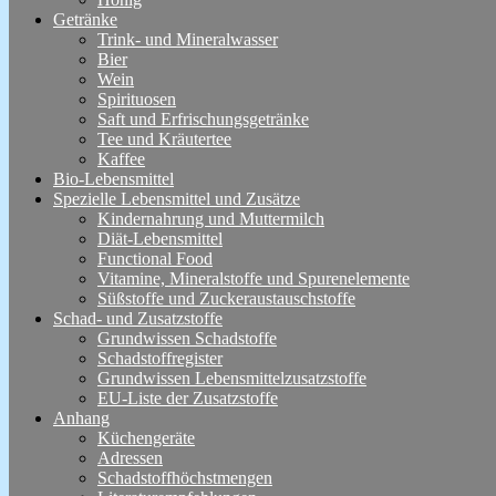
Getränke
Trink- und Mineralwasser
Bier
Wein
Spirituosen
Saft und Erfrischungsgetränke
Tee und Kräutertee
Kaffee
Bio-Lebensmittel
Spezielle Lebensmittel und Zusätze
Kindernahrung und Muttermilch
Diät-Lebensmittel
Functional Food
Vitamine, Mineralstoffe und Spurenelemente
Süßstoffe und Zuckeraustauschstoffe
Schad- und Zusatzstoffe
Grundwissen Schadstoffe
Schadstoffregister
Grundwissen Lebensmittelzusatzstoffe
EU-Liste der Zusatzstoffe
Anhang
Küchengeräte
Adressen
Schadstoffhöchstmengen