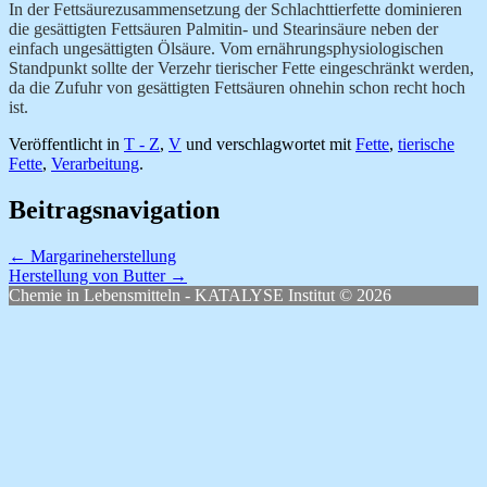
In der Fettsäurezusammensetzung der Schlachttierfette dominieren
die gesättigten Fettsäuren Palmitin- und Stearinsäure neben der
einfach ungesättigten Ölsäure. Vom ernährungsphysiologischen
Standpunkt sollte der Verzehr tierischer
Fette eingeschränkt werden,
da die Zufuhr von gesättigten Fettsäuren ohnehin schon recht hoch
ist.
Veröffentlicht in
T - Z
,
V
und verschlagwortet mit
Fette
,
tierische
Fette
,
Verarbeitung
.
Beitragsnavigation
←
Margarineherstellung
Herstellung von Butter
→
Chemie in Lebensmitteln - KATALYSE Institut © 2026