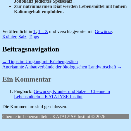
Jodbilanz jodiertes
Speisesalz .
Zur natriumarmen Diät werden Lebensmittel mit hohem
Kaliumgehalt empfohlen.
Veröffentlicht in
T
,
T - Z
und verschlagwortet mit
Gewürze
,
Kräuter
,
Salz
,
Tipps
.
Beitragsnavigation
←
Tipps im Umgang mit Küchengeräten
Anerkannte Anbauverbände der ökologischen Landwirtschaft
→
Ein Kommentar
Pingback:
Gewürze, Kräuter und Salze – Chemie in
Lebensmitteln – KATALYSE Institut
Die Kommentare sind geschlossen.
Chemie in Lebensmitteln - KATALYSE Institut © 2026