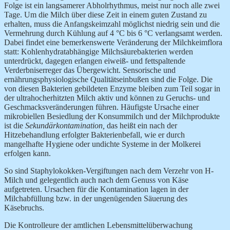
Folge ist ein langsamerer Abholrhythmus, meist nur noch alle zwei
Tage. Um die Milch über diese Zeit in einem guten Zustand zu
erhalten, muss die Anfangskeimzahl möglichst niedrig sein und die
Vermehrung durch Kühlung auf 4 °C bis 6 °C verlangsamt werden.
Dabei findet eine bemerkenswerte Veränderung der Milchkeimflora
statt: Kohlenhydratabhängige Milchsäurebakterien werden
unterdrückt, dagegen erlangen eiweiß- und fettspaltende
Verderbniserreger das Übergewicht. Sensorische und
ernährungsphysiologische Qualitätseinbußen sind die Folge. Die
von diesen Bakterien gebildeten Enzyme bleiben zum Teil sogar in
der ultrahocherhitzten Milch aktiv und können zu Geruchs- und
Geschmacksveränderungen führen. Häufigste Ursache einer
mikrobiellen Besiedlung der Konsummilch und der Milchprodukte
ist die
Sekundärkontamination,
das heißt ein nach der
Hitzebehandlung erfolgter Bakterienbefall, wie er durch
mangelhafte Hygiene oder undichte Systeme in der Molkerei
erfolgen kann.
So sind Staphylokokken-Vergiftungen nach dem Verzehr von H-
Milch und gelegentlich auch nach dem Genuss von Käse
aufgetreten. Ursachen für die Kontamination lagen in der
Milchabfüllung bzw. in der ungenügenden Säuerung des
Käsebruchs.
Die Kontrolleure der amtlichen Lebensmittelüberwachung