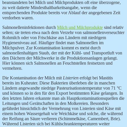
beanstandeten bei Milch und Milchprodukten oft eine überzogene,
zu weit datierte Mindesthaltbarkeitsangabe, wenn die
entsprechenden Produkte bereits vor Ablauf der angegebenen Zeit
verdorben waren.
Salmonelleninfektionen durch
Milch und Milchprodukte
sind relativ
selten; sie treten etwa nach dem Verzehr von salmonellenverseuchter
Rohmilch oder von Frischkäse aus Ländern mit niedrigem
Hygieneniveau auf. Häufiger findet man Salmonellen im
Milchpulver. Zur Kontamination kommt es meist durch
salmonellenhaltigen Staub, der mit der Kühl- und Transportluft von
den Dächern der Milchwerke in die Produktionsanlagen gelangt.
Hier können sich Salmonellen an Feuchtstellen festsetzen und
vermehren.
Die Kontamination der Milch mit
Listerien
erfolgt bei Mastitis
bereits im Kuheuter. Diese Bakterien überleben die in manchen
Ländern angewandte niedrige Pasteurisationstemperatur von 71 °C
und können so in den für den Export bestimmten Käse gelangen. In
den letzten Jahren erkannte man als Hauptkontaminationsquellen die
Leitungen und Gerätschaften in den Molkereien. Besonders
gefährdet hinsichtlich der Vermehrung von Listerien sind Käse mit
einem hohen Wassergehalt wie Weichkäse und solche, die während
der Reifung an Säure verlieren (Schimmelkäse, Camembert, Brie).
Während Listerien sich bei Kühlschranktemperaturen weiter