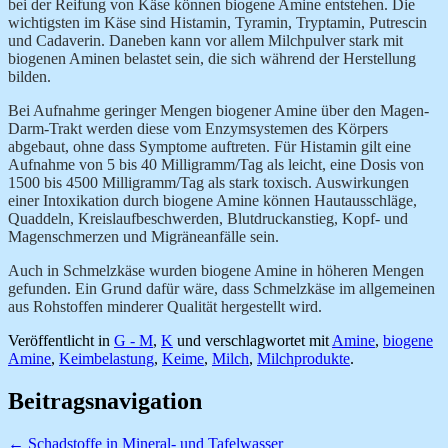
bei der Reifung von Käse können biogene Amine entstehen. Die
wichtigsten im Käse sind Histamin, Tyramin, Tryptamin, Putrescin
und Cadaverin. Daneben kann vor allem Milchpulver stark mit
biogenen Aminen belastet sein, die sich während der Herstellung
bilden.
Bei Aufnahme geringer Mengen biogener Amine über den Magen-
Darm-Trakt werden diese vom Enzymsystemen des Körpers
abgebaut, ohne dass Symptome auftreten. Für Histamin gilt eine
Aufnahme von 5 bis 40 Milligramm/Tag als leicht, eine Dosis von
1500 bis 4500 Milligramm/Tag als stark toxisch. Auswirkungen
einer Intoxikation durch biogene Amine können Hautausschläge,
Quaddeln, Kreislaufbeschwerden, Blutdruckanstieg, Kopf- und
Magenschmerzen und Migräneanfälle sein.
Auch in Schmelzkäse wurden biogene Amine in höheren Mengen
gefunden. Ein Grund dafür wäre, dass Schmelzkäse im allgemeinen
aus Rohstoffen minderer Qualität hergestellt wird.
Veröffentlicht in
G - M
,
K
und verschlagwortet mit
Amine
,
biogene
Amine
,
Keimbelastung
,
Keime
,
Milch
,
Milchprodukte
.
Beitragsnavigation
←
Schadstoffe in Mineral- und Tafelwasser