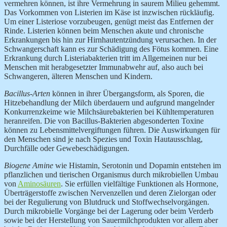
vermehren können, ist ihre Vermehrung in saurem Milieu gehemmt.
Das Vorkommen von Listerien im Käse ist inzwischen rückläufig.
Um einer Listeriose vorzubeugen, genügt meist das Entfernen der
Rinde. Listerien können beim Menschen akute und chronische
Erkrankungen bis hin zur Hirnhautentzündung verursachen. In der
Schwangerschaft kann es zur Schädigung des Fötus kommen. Eine
Erkrankung durch Listeriabakterien tritt im Allgemeinen nur bei
Menschen mit herabgesetzter Immunabwehr auf, also auch bei
Schwangeren, älteren Menschen und Kindern.
Bacillus-Arten
können in ihrer Übergangsform, als Sporen, die
Hitzebehandlung der Milch überdauern und aufgrund mangelnder
Konkurrenzkeime wie Milchsäurebakterien bei Kühltemperaturen
heranreifen. Die von Bacillus-Bakterien abgesonderten Toxine
können zu Lebensmittelvergiftungen führen. Die Auswirkungen für
den Menschen sind je nach Spezies und Toxin Hautausschlag,
Durchfälle oder Gewebeschädigungen.
Biogene Amine
wie Histamin, Serotonin und Dopamin entstehen im
pflanzlichen und tierischen Organismus durch mikrobiellen Umbau
von
Aminosäuren
. Sie erfüllen vielfältige Funktionen als Hormone,
Überträgerstoffe zwischen Nervenzellen und deren Zielorgan oder
bei der Regulierung von Blutdruck und Stoffwechselvorgängen.
Durch mikrobielle Vorgänge bei der Lagerung oder beim Verderb
sowie bei der Herstellung von Sauermilchprodukten vor allem aber