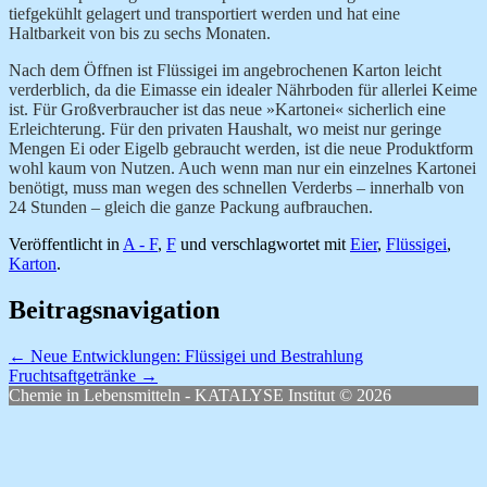
tiefgekühlt gelagert und transportiert werden und hat eine
Haltbarkeit von bis zu sechs Monaten.
Nach dem Öffnen ist Flüssigei im angebrochenen Karton leicht
verderblich, da die Eimasse ein idealer Nährboden für allerlei Keime
ist. Für Großverbraucher ist das neue »Kartonei« sicherlich eine
Erleichterung. Für den privaten Haushalt, wo meist nur geringe
Mengen Ei oder Eigelb gebraucht werden, ist die neue Produktform
wohl kaum von Nutzen. Auch wenn man nur ein einzelnes Kartonei
benötigt, muss man wegen des schnellen Verderbs – innerhalb von
24 Stunden – gleich die ganze Packung aufbrauchen.
Veröffentlicht in
A - F
,
F
und verschlagwortet mit
Eier
,
Flüssigei
,
Karton
.
Beitragsnavigation
←
Neue Entwicklungen: Flüssigei und Bestrahlung
Fruchtsaftgetränke
→
Chemie in Lebensmitteln - KATALYSE Institut © 2026