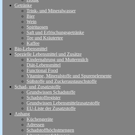
Getränke
Trink- und Mineralwasser
Bier
Wein
Spirituosen
Saft und Erfrischungsgetränke
Tee und Kräutertee
Kaffee
Bio-Lebensmittel
Spezielle Lebensmittel und Zusätze
Kindernahrung und Muttermilch
Diät-Lebensmittel
Functional Food
Vitamine, Mineralstoffe und Spurenelemente
Süßstoffe und Zuckeraustauschstoffe
Schad- und Zusatzstoffe
Grundwissen Schadstoffe
Schadstoffregister
Grundwissen Lebensmittelzusatzstoffe
EU-Liste der Zusatzstoffe
Anhang
Küchengeräte
Adressen
Schadstoffhöchstmengen