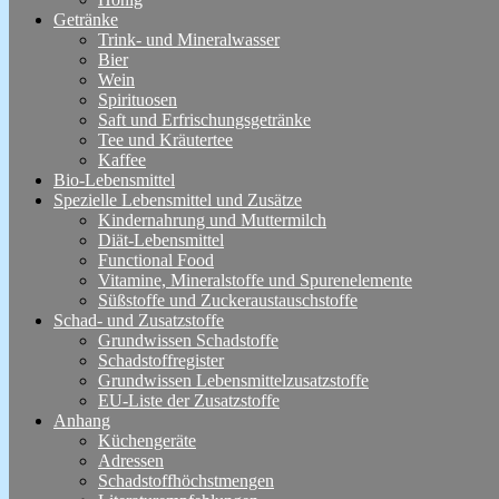
Getränke
Trink- und Mineralwasser
Bier
Wein
Spirituosen
Saft und Erfrischungsgetränke
Tee und Kräutertee
Kaffee
Bio-Lebensmittel
Spezielle Lebensmittel und Zusätze
Kindernahrung und Muttermilch
Diät-Lebensmittel
Functional Food
Vitamine, Mineralstoffe und Spurenelemente
Süßstoffe und Zuckeraustauschstoffe
Schad- und Zusatzstoffe
Grundwissen Schadstoffe
Schadstoffregister
Grundwissen Lebensmittelzusatzstoffe
EU-Liste der Zusatzstoffe
Anhang
Küchengeräte
Adressen
Schadstoffhöchstmengen