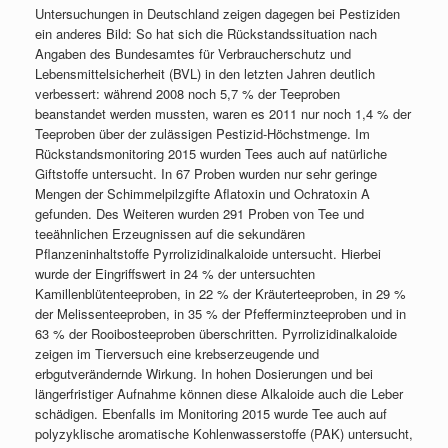
Untersuchungen in Deutschland zeigen dagegen bei Pestiziden
ein anderes Bild: So hat sich die Rückstandssituation nach
Angaben des Bundesamtes für Verbraucherschutz und
Lebensmittelsicherheit (BVL) in den letzten Jahren deutlich
verbessert: während 2008 noch 5,7 % der Teeproben
beanstandet werden mussten, waren es 2011 nur noch 1,4 % der
Teeproben über der zulässigen Pestizid-Höchstmenge. Im
Rückstandsmonitoring 2015 wurden Tees auch auf natürliche
Giftstoffe untersucht. In 67 Proben wurden nur sehr geringe
Mengen der Schimmelpilzgifte Aflatoxin und Ochratoxin A
gefunden. Des Weiteren wurden 291 Proben von Tee und
teeähnlichen Erzeugnissen auf die sekundären
Pflanzeninhaltstoffe Pyrrolizidinalkaloide untersucht. Hierbei
wurde der Eingriffswert in 24 % der untersuchten
Kamillenblütenteeproben, in 22 % der Kräuterteeproben, in 29 %
der Melissenteeproben, in 35 % der Pfefferminzteeproben und in
63 % der Rooibosteeproben überschritten. Pyrrolizidinalkaloide
zeigen im Tierversuch eine krebserzeugende und
erbgutverändernde Wirkung. In hohen Dosierungen und bei
längerfristiger Aufnahme können diese Alkaloide auch die Leber
schädigen. Ebenfalls im Monitoring 2015 wurde Tee auch auf
polyzyklische aromatische Kohlenwasserstoffe (PAK) untersucht,