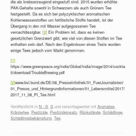
die als krebserzeugend eingestuft sind. 2015 wurden erhöhte
PAK-Gehalte sowohl in Schwarzem als auch Grünem Tee
festgestellt. Da es sich bei polyzyklischen aromatischen
Kohlenwasserstoffen um fettlösliche Stoffe handelt, ist der
Übergang in den mit Wasser aufgegossenen Tee
vernachlässigbar.
[2]
Ein Problem ist, dass es keinen
gesetzlichen Grenzwert gibt, wie viel von diesen Stoffen im Tee
enthalten sein darf. Nach den Ergebnissen eines Tests wurden
einige Tees jedoch vom Markt genommen.
[1]
https://www.greenpeace.org/india/Global/india/image/2014/cockta
il/download/TroubleBrewing.pdf
[2]
www.bvl.bund.de/DE/08_PresseInfothek/01_FuerJournalisten/
01_Presse_und_Hintergrundinformationen/01_Lebensmittel/2017/
2017_11_08_PI_Tee.html
Veröffentlicht in
N - S
,
S
und verschlagwortet mit
Aromatee
,
Kräutertee
,
Pestizide
,
Pestizideinsatz
,
Rückstände
,
Schädlinge
,
Schädlingsbekämpfung
,
Tee
.