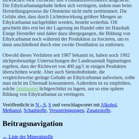
Die Ethylcarbamatgehalte ließen sich verringern, indem man beim
Herstellungsprozess die Obststeine nicht mehr zertrümmert. Die
Gefahr aber, dass durch Lichteinwirkung größere Mengen an
Ethylcarbamat nachgebildet werden, besteht weiterhin. Oft
geschieht dies erst bei der Lagerung im Handel oder im Haushalt.
Einige Hersteller sind daher dazu übergegangen, die Bildung von
Ethylcarbamat noch während der Produktion zu forcieren, um es
dann anschließend durch eine zweite Destillation zu entfernen.
Obwohl dieses Verfahren seit 1987 bekannt ist, haben noch 1992
stichprobenartige Untersuchungen der Landesanstalt Sigmaringen
ergeben, dass der Richtwert von 400 µg/1 in einigen Produkten
überschritten wurde. Aber auch Steinobstbrände, die
vergleichsweise geringe Gehalte an Ethylcarbamat aufweisen, sollte
man nicht im Übermaß konsumieren. Außerdem ist zu empfehlen,
solche
Spirituosen
lichtgeschützt zu lagern, um so eine spätere
Bildung von Ethylcarbamat zu verringern.
Veröffentlicht in
N - S
,
S
und verschlagwortet mit
Alkohol
,
Methanol
,
Schadstoffe
,
Verunreinigungen
,
Zusatzstoffe
.
Beitragsnavigation
←
Liste der Mineralstoffe