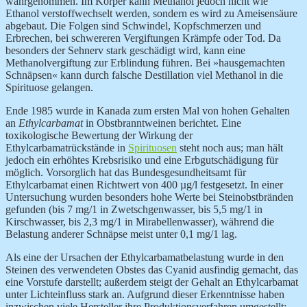
wahrgenommen. Im Körper kann Methanol jedoch nicht wie
Ethanol verstoffwechselt werden, sondern es wird zu Ameisensäure
abgebaut. Die Folgen sind Schwindel, Kopfschmerzen und
Erbrechen, bei schwereren Vergiftungen Krämpfe oder Tod. Da
besonders der Sehnerv stark geschädigt wird, kann eine
Methanolvergiftung zur Erblindung führen. Bei »hausgemachten
Schnäpsen« kann durch falsche Destillation viel Methanol in die
Spirituose gelangen.
Ende 1985 wurde in Kanada zum ersten Mal von hohen Gehalten
an
Ethylcarbamat
in Obstbranntweinen berichtet. Eine
toxikologische Bewertung der Wirkung der
Ethylcarbamatrückstände in
Spirituosen
steht noch aus; man hält
jedoch ein erhöhtes Krebsrisiko und eine Erbgutschädigung für
möglich. Vorsorglich hat das Bundesgesundheitsamt für
Ethylcarbamat einen Richtwert von 400 µg/l festgesetzt. In einer
Untersuchung wurden besonders hohe Werte bei Steinobstbränden
gefunden (bis 7 mg/1 in Zwetschgenwasser, bis 5,5 mg/1 in
Kirschwasser, bis 2,3 mg/1 in Mirabellenwasser), während die
Belastung anderer Schnäpse meist unter 0,1 mg/1 lag.
Als eine der Ursachen der Ethylcarbamatbelastung wurde in den
Steinen des verwendeten Obstes das Cyanid ausfindig gemacht, das
eine Vorstufe darstellt; außerdem steigt der Gehalt an Ethylcarbamat
unter Lichteinfluss stark an. Aufgrund dieser Erkenntnisse haben
inzwischen viele Hersteller ihre Produktionsverfahren umgestellt: