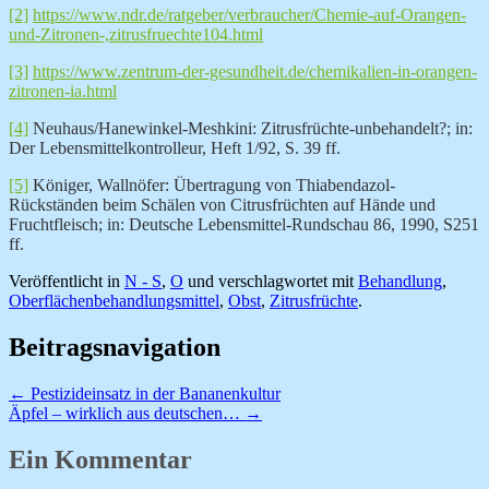
[2]
https://www.ndr.de/ratgeber/verbraucher/Chemie-auf-Orangen-
und-Zitronen-,zitrusfruechte104.html
[3]
https://www.zentrum-der-gesundheit.de/chemikalien-in-orangen-
zitronen-ia.html
[4]
Neuhaus/Hanewinkel-Meshkini: Zitrusfrüchte-unbehandelt?; in:
Der Lebensmittelkontrolleur, Heft 1/92, S. 39 ff.
[5]
Königer, Wallnöfer: Übertragung von Thiabendazol-
Rückständen beim Schälen von Citrusfrüchten auf Hände und
Fruchtfleisch; in: Deutsche Lebensmittel-Rundschau 86, 1990, S251
ff.
Veröffentlicht in
N - S
,
O
und verschlagwortet mit
Behandlung
,
Oberflächenbehandlungsmittel
,
Obst
,
Zitrusfrüchte
.
Beitragsnavigation
←
Pestizideinsatz in der Bananenkultur
Äpfel – wirklich aus deutschen…
→
Ein Kommentar