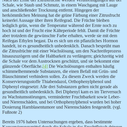
Schale, wie Staub und Schmutz, in einem Waschgang mit Lauge
und anschließender Trocknung entfernt. Hingegen der
herkömmlichen Meinung hat die grüne Färbung einer Zitrusfrucht
keinerlei Aussage über ihren Reifegrad. Die Früchte bleiben
lediglich grün, wenn die Temperatur während der Ernte noch zu
hoch ist und der Frucht eine Kälteperiode fehlt. Damit die Früchte
aber trotzdem die gewünschte Farbe erhalten, werde sie mit dem
Reifegas Ethylen begast. Da es sich um ein pflanzliches Hormon
handelt, ist es gesundheitlich unbedenklich. Danach besprüht man
die Zitrusfrüchte mit einer Wachslösung, um den Nachreifeprozess
hinauszuzögern und die Haltbarkeit zu verlängern; gleichzeitig wird
die Schale vor dem Austrocknen geschützt, und sie bekommt eine
glänzende Oberfläche.
[4]
Die Wachslösungen enthalten häufig
schimmelhemmende Substanzen, die einen Befall mit Grün- und
Blauschimmel verhindern sollen. Zu diesem Zweck werden die
Konservierungsstoffe Thiabendazol, Orthophenylphenol und
Diphenyl eingesetzt: Alle drei Substanzen gelten nicht gerade als
gesundheitlich unbedenklich. Bei Diphenyl kam es im Tierversuch
zu Wachstumsstörungen, verminderter Fruchtbarkeit sowie Leber-
und Nierenschäden, und bei Orthophenylphenol wurden bei hoher
Dosierung Harnblasentumore und Nierenschäden festgestellt. (vgl.
Fußnote 2)
Bereits 1976 haben Untersuchungen ergeben, dass bestimmte
Konservierungsmittel durch die Schale in das Fruchtfleisch dringen