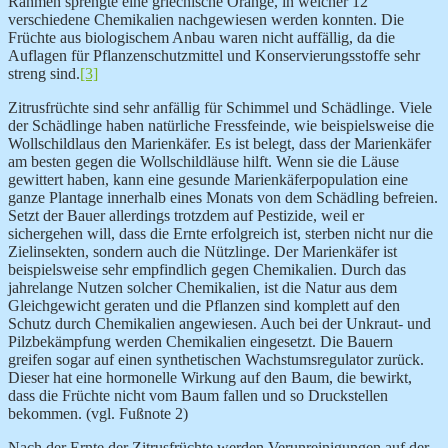
Rahmen sprengte eine griechische Orange, in welcher 12
verschiedene Chemikalien nachgewiesen werden konnten. Die
Früchte aus biologischem Anbau waren nicht auffällig, da die
Auflagen für Pflanzenschutzmittel und Konservierungsstoffe sehr
streng sind.
[3]
Zitrusfrüchte sind sehr anfällig für Schimmel und Schädlinge. Viele
der Schädlinge haben natürliche Fressfeinde, wie beispielsweise die
Wollschildlaus den Marienkäfer. Es ist belegt, dass der Marienkäfer
am besten gegen die Wollschildläuse hilft. Wenn sie die Läuse
gewittert haben, kann eine gesunde Marienkäferpopulation eine
ganze Plantage innerhalb eines Monats von dem Schädling befreien.
Setzt der Bauer allerdings trotzdem auf Pestizide, weil er
sichergehen will, dass die Ernte erfolgreich ist, sterben nicht nur die
Zielinsekten, sondern auch die Nützlinge. Der Marienkäfer ist
beispielsweise sehr empfindlich gegen Chemikalien. Durch das
jahrelange Nutzen solcher Chemikalien, ist die Natur aus dem
Gleichgewicht geraten und die Pflanzen sind komplett auf den
Schutz durch Chemikalien angewiesen. Auch bei der Unkraut- und
Pilzbekämpfung werden Chemikalien eingesetzt. Die Bauern
greifen sogar auf einen synthetischen Wachstumsregulator zurück.
Dieser hat eine hormonelle Wirkung auf den Baum, die bewirkt,
dass die Früchte nicht vom Baum fallen und so Druckstellen
bekommen. (vgl. Fußnote 2)
Nach der Ernte der Zitrusfrüchte werden Verunreinigungen auf der