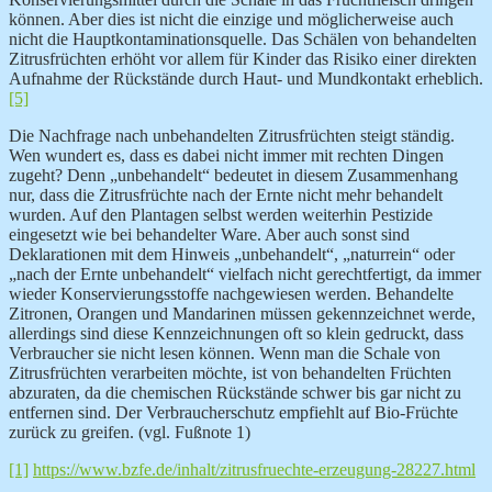
können. Aber dies ist nicht die einzige und möglicherweise auch
nicht die Hauptkontaminationsquelle. Das Schälen von behandelten
Zitrusfrüchten erhöht vor allem für Kinder das Risiko einer direkten
Aufnahme der Rückstände durch Haut- und Mundkontakt erheblich.
[5]
Die Nachfrage nach unbehandelten Zitrusfrüchten steigt ständig.
Wen wundert es, dass es dabei nicht immer mit rechten Dingen
zugeht? Denn „unbehandelt“ bedeutet in diesem Zusammenhang
nur, dass die Zitrusfrüchte nach der Ernte nicht mehr behandelt
wurden. Auf den Plantagen selbst werden weiterhin Pestizide
eingesetzt wie bei behandelter Ware. Aber auch sonst sind
Deklarationen mit dem Hinweis „unbehandelt“, „naturrein“ oder
„nach der Ernte unbehandelt“ vielfach nicht gerechtfertigt, da immer
wieder Konservierungsstoffe nachgewiesen werden. Behandelte
Zitronen, Orangen und Mandarinen müssen gekennzeichnet werde,
allerdings sind diese Kennzeichnungen oft so klein gedruckt, dass
Verbraucher sie nicht lesen können. Wenn man die Schale von
Zitrusfrüchten verarbeiten möchte, ist von behandelten Früchten
abzuraten, da die chemischen Rückstände schwer bis gar nicht zu
entfernen sind. Der Verbraucherschutz empfiehlt auf Bio-Früchte
zurück zu greifen. (vgl. Fußnote 1)
[1]
https://www.bzfe.de/inhalt/zitrusfruechte-erzeugung-28227.html