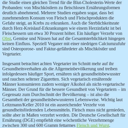
die Studie einen gleichen Trend für die Blut-Cholesterin-Werte der
Probanden: von Mischköstlern zu fleischlosen Ernährungsformen
deutlich abnehmend. Mehrere Studien ergaben sogar, dass bei
zunehmendem Konsum von Fleisch und Fleischprodukten die
Gefahr steigt, an Krebs zu erkranken. Auch die Sterblichkeitsrate
durch Herz-Kreislauf-Erkrankungen wie einem Herzinfarkt ist bei
Fleischessern um etwa 30 Prozent höher. Ein häufiger Verzehr von
Obst
, Gemüse und Nüssen hat auf die Gesamtsterblichkeit hingegen
keinen Einfluss. Speziell Veganer mit einer niedrigen Calciumzufuhr
sind Osteoporose- und Faktur-gefährdeter als Mischköstler und
Vegetarier.
Insgesamt betrachtet achten Vegetarier im Schnitt mehr auf ihr
Gesundheitsverhalten als die Allgemeinbevölkerung und treiben
infolgedessen häufiger Sport, ernähren sich gesundheitsbewusster
und rauchen seltener Zigaretten. Sich vegetarisch ernährende
Männer konsumieren zudem weniger Alkohol als nicht-vegetarische
Männer. Der Grund für die bessere Gesundheit von Vegetariern – im
Gegensatz zum Durchschnitt der Bevölkerung – ist also die
Gesamtheit der gesundheitsbewussteren Lebensweise. Wichtig laut
Leitzmann/Keller 2010 ist ein ausreichender Verzehr von
gesundheitsfördernden Lebensmitteln. Fleisch muss nicht gemieden,
sollte aber in Maßen verzehrt werden. Die Deutsche Gesellschaft für
Ernährung (DGE) empfiehlt eine wöchentliche Verzehrmenge
zwischen 300 und 600 Gramm fettarmes
Fleisch und Wurst
.