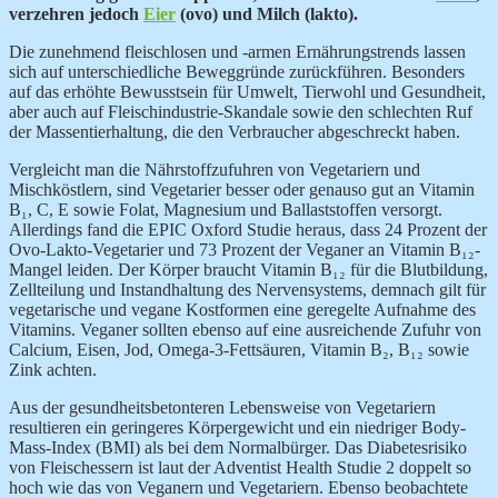
verzehren jedoch
Eier
(ovo) und Milch (lakto).
Die zunehmend fleischlosen und -armen Ernährungstrends lassen
sich auf unterschiedliche Beweggründe zurückführen. Besonders
auf das erhöhte Bewusstsein für Umwelt, Tierwohl und Gesundheit,
aber auch auf Fleischindustrie-Skandale sowie den schlechten Ruf
der Massentierhaltung, die den Verbraucher abgeschreckt haben.
Vergleicht man die Nährstoffzufuhren von Vegetariern und
Mischköstlern, sind Vegetarier besser oder genauso gut an Vitamin
B₁, C, E sowie Folat, Magnesium und Ballaststoffen versorgt.
Allerdings fand die EPIC Oxford Studie heraus, dass 24 Prozent der
Ovo-Lakto-Vegetarier und 73 Prozent der Veganer an Vitamin B₁₂-
Mangel leiden. Der Körper braucht Vitamin B₁₂ für die Blutbildung,
Zellteilung und Instandhaltung des Nervensystems, demnach gilt für
vegetarische und vegane Kostformen eine geregelte Aufnahme des
Vitamins. Veganer sollten ebenso auf eine ausreichende Zufuhr von
Calcium, Eisen, Jod, Omega-3-Fettsäuren, Vitamin B₂, B₁₂ sowie
Zink achten.
Aus der gesundheitsbetonteren Lebensweise von Vegetariern
resultieren ein geringeres Körpergewicht und ein niedriger Body-
Mass-Index (BMI) als bei dem Normalbürger. Das Diabetesrisiko
von Fleischessern ist laut der Adventist Health Studie 2 doppelt so
hoch wie das von Veganern und Vegetariern. Ebenso beobachtete