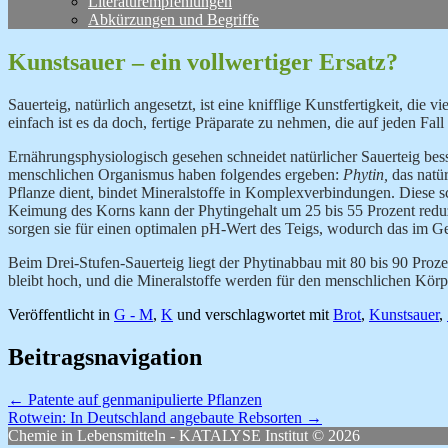
Literaturempfehlungen
Abkürzungen und Begriffe
Kunstsauer – ein vollwertiger Ersatz?
Sauerteig, natürlich angesetzt, ist eine knifflige Kunstfertigkeit, die
einfach ist es da doch, fertige Präparate zu nehmen, die auf jeden Fal
Ernährungsphysiologisch gesehen schneidet natürlicher Sauerteig bes
menschlichen Organismus haben folgendes ergeben:
Phytin,
das natü
Pflanze dient, bindet Mineralstoffe in Komplexverbindungen. Diese
Keimung des Korns kann der Phytingehalt um 25 bis 55 Prozent reduzi
sorgen sie für einen optimalen pH-Wert des Teigs, wodurch das im 
Beim Drei-Stufen-Sauerteig liegt der Phytinabbau mit 80 bis 90 Proz
bleibt hoch, und die Mineralstoffe werden für den menschlichen Körpe
Veröffentlicht in
G - M
,
K
und verschlagwortet mit
Brot
,
Kunstsauer
,
Beitragsnavigation
←
Patente auf genmanipulierte Pflanzen
Rotwein: In Deutschland angebaute Rebsorten
→
Chemie in Lebensmitteln - KATALYSE Institut © 2026