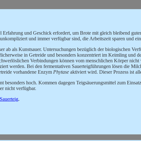
 viel Erfahrung und Geschick erfordert, um Brote mit gleich bleibend gut
l unkompliziert und immer verfügbar sind, die Arbeitszeit sparen und ei
ser ab als Kunstsauer. Untersuchungen bezüglich der biologischen Ver
rlicherweise in Getreide und besonders konzentriert im Keimling und 
 schwerlöslichen Verbindungen können vom menschlichen Körper nicht 
ert werden. Bei den fermentativen Sauerteigführungen lösen die Milch
Getreide vorhandene Enzym
Phytase
aktiviert wird. Dieser Prozess ist
ent besonders hoch. Kommen dagegen Teigsäuerungsmittel zum Einsatz, b
r nicht verfügbar.
Sauerteig
.