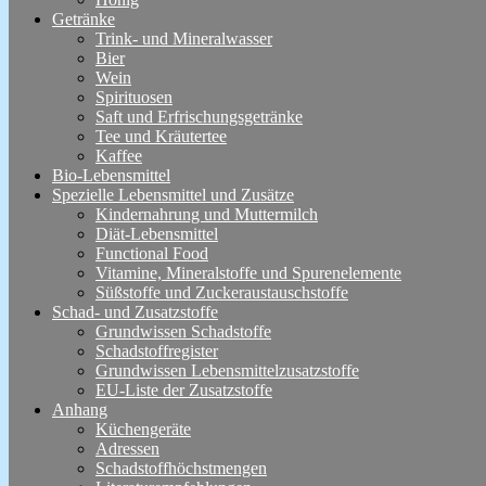
Getränke
Trink- und Mineralwasser
Bier
Wein
Spirituosen
Saft und Erfrischungsgetränke
Tee und Kräutertee
Kaffee
Bio-Lebensmittel
Spezielle Lebensmittel und Zusätze
Kindernahrung und Muttermilch
Diät-Lebensmittel
Functional Food
Vitamine, Mineralstoffe und Spurenelemente
Süßstoffe und Zuckeraustauschstoffe
Schad- und Zusatzstoffe
Grundwissen Schadstoffe
Schadstoffregister
Grundwissen Lebensmittelzusatzstoffe
EU-Liste der Zusatzstoffe
Anhang
Küchengeräte
Adressen
Schadstoffhöchstmengen