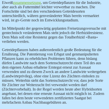
Eiweiß
zusammensetzung
, um Getreidepflanzen für die Industrie,
aber auch als Futtermittel leichter verwertbar zu machen. Die
Fortschritte sind bei den verschiedenen Getreidesorten
unterschiedlich, währen genveränderter Mais bereits vermarktet
wird, ist gv-Gerste noch im Entwicklungsstadium.
Im Mittelpunkt der gegenwärtig geplanten Freisetzungsversuche mit
gentechnisch verändertem Mais steht jedoch die Herbizidresistenz.
Dem Mais soll eine Resistenz gegen das Totalherbizid »Basta«
verliehen werden.
Getreidepflanzen haben außerordentlich große Bedeutung für die
Ernährung. Die Patentierung von Erbgut und genmanipulierten
Pflanzen kann zu erheblichen Problemen führen, denn bislang
dürfen Landwirte nach dem Sortenschutzrecht einen Teil des aus
dem eigenen Anbau erhaltene Erntegut erneut zur Aussaat
verwenden und zu diesem Zweck an andere Landwirte weitergeben
(Landwirteprivileg), ohne eine Lizenz des Züchters einholen zu
müssen. Weiterhin sieht das Sortenschutzrecht vor, dass jede Sorte
für Züchter zur Weiterzucht frei verwendet werden darf
(Züchtervorbehalt). In der Regel werden heute aber Hybridsorten
angebaut, bei denen eine erneute Aussaat nicht möglich ist. Zudem
fallen bei dem heute verwendeten zertifizierten Saatgut bei
mehrfachem Anbau Nachbaugebühren an.