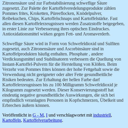
Zitronensäure und zur Farbstabilisierung schweflige Säure
zugesetzt. Zur Palette der Kartoffelveredelungsprodukte zählen
Pommes frites, Kroketten, Püreeflocken, Knödelpulver,
Reibekuchen, Chips, Kartoffelschnaps und Kartoffelstärke. Fast
allen diesen Kartoffelerzeugnissen werden
Zusatzstoffe beigegeben,
in erster Linie zur Verbesserung ihres optischen Eindruckes.
Antioxidationsmittel wirken gegen Fett- und Aromaverderb.
Schweflige Säure wird in Form von
Schwefeldioxid und Sulfiten
zugesetzt, auch Zitronensäure und Ascorbinsäure sind in
Kartoffelprodukten häufig enthalten.
Phosphate , andere
Verdickungsmittel und
Stabilisatoren verbessern die Quellung von
Instant-Kartoffel-Pulvern für die Herstellung von Klößen. Beim
Verzehr von Pommes frites können der hohe Fettgehalt sowie die
Verwendung nicht geeigneter oder alter
Fette gesundheitliche
Risiken bedeuten. Zur Erhaltung der hellen Farbe darf
Kartoffelerzeugnissen bis zu 100 Milligramm Schwefeldioxid je
Kilogramm zugesetzt werden. Dieser Konservierungsstoff hat
eindeutig negative gesundheitliche Auswirkungen, die sich bei
empfindlich veranlagten Personen in Kopfschmerzen, Übelkeit und
Erbrechen äußern können.
Veröffentlicht in
G - M
,
I
und verschlagwortet mit
industriell
,
Kartoffeln
,
Kartoffelverarbeitung
.