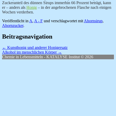
Zuckeranteil des dünnen Sirups immerhin 66 Prozent beträgt, kann
er – anders als
Honig
– in der angebrochenen Flasche nach einigen
Wochen verderben.
Veröffentlicht in
A
,
A - F
und verschlagwortet mit
Ahornsirup
,
Ahornzucker
.
Beitragsnavigation
←
Kunsthonig und anderer Honigersatz
Alkohol im menschlichen Körper
→
Chemie in Lebensmitteln - KATALYSE Institut © 2026