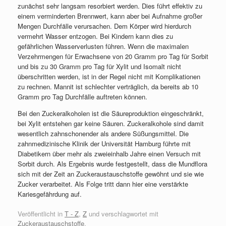
zunächst sehr langsam resorbiert werden. Dies führt effektiv zu
einem verminderten Brennwert, kann aber bei Aufnahme großer
Mengen Durchfälle verursachen. Dem Körper wird hierdurch
vermehrt
Wasser entzogen. Bei Kindern kann dies zu
gefährlichen Wasserverlusten führen. Wenn die maximalen
Verzehrmengen für Erwachsene von 20 Gramm pro Tag für Sorbit
und bis zu 30 Gramm pro Tag für Xylit und Isomalt nicht
überschritten werden, ist in der Regel nicht mit Komplikationen
zu rechnen. Mannit ist schlechter verträglich, da bereits ab 10
Gramm pro Tag Durchfälle auftreten können.
Bei den Zuckeralkoholen ist die Säureproduktion eingeschränkt,
bei Xylit entstehen gar keine Säuren. Zuckeralkohole sind damit
wesentlich zahnschonender als andere Süßungsmittel. Die
zahnmedizinische Klinik der Universität Hamburg führte mit
Diabetikern über mehr als zweieinhalb Jahre einen Versuch mit
Sorbit durch. Als Ergebnis wurde festgestellt, dass die Mundflora
sich mit der Zeit an Zuckeraustauschstoffe gewöhnt und sie wie
Zucker verarbeitet. Als Folge tritt dann hier eine verstärkte
Kariesgefährdung auf.
Veröffentlicht in
T - Z
,
Z
und verschlagwortet mit
Zuckeraustauschstoffe
.