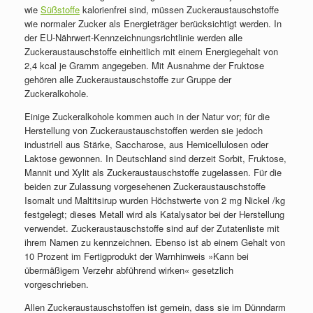
wie
Süßstoffe
kalorienfrei sind, müssen Zuckeraustauschstoffe
wie normaler
Zucker als Energieträger berücksichtigt werden. In
der EU-Nährwert-Kennzeichnungsrichtlinie werden alle
Zuckeraustauschstoffe einheitlich mit einem Energiegehalt von
2,4 kcal je Gramm angegeben. Mit Ausnahme der Fruktose
gehören alle Zuckeraustauschstoffe zur Gruppe der
Zuckeralkohole.
Einige Zuckeralkohole kommen auch in der Natur vor; für die
Herstellung von Zuckeraustauschstoffen werden sie jedoch
industriell aus Stärke, Saccharose, aus Hemicellulosen oder
Laktose gewonnen. In Deutschland sind derzeit
Sorbit, Fruktose,
Mannit und
Xylit als Zuckeraustauschstoffe zugelassen. Für die
beiden zur Zulassung vorgesehenen Zuckeraustauschstoffe
Isomalt und Maltitsirup wurden Höchstwerte von 2 mg
Nickel /kg
festgelegt; dieses Metall wird als
Katalysator bei der Herstellung
verwendet. Zuckeraustauschstoffe sind auf der Zutatenliste mit
ihrem Namen zu kennzeichnen. Ebenso ist ab einem Gehalt von
10 Prozent im Fertigprodukt der Warnhinweis »Kann bei
übermäßigem Verzehr abführend wirken« gesetzlich
vorgeschrieben.
Allen Zuckeraustauschstoffen ist gemein, dass sie im Dünndarm