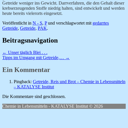
Getreide weniger ins Gewicht. Darrverfahren, die den Gehalt dieser
krebserzeugenden Stoffe niedrig halten, sind entwickelt und werden
heute bereits vielerorts eingesetzt.
Veröffentlicht in
N - S
,
P
und verschlagwortet mit
gedarrtes
Getreide
,
Getreide
,
PAK
.
Beitragsnavigation
←
Unser täglich Blei . . .
Tipps im Umgang mit Getreide,…
→
Ein Kommentar
Pingback:
Getreide, Reis und Brot – Chemie in Lebensmitteln
– KATALYSE Institut
Die Kommentare sind geschlossen.
Chemie in Lebensmitteln - KATALYSE Institut © 2026