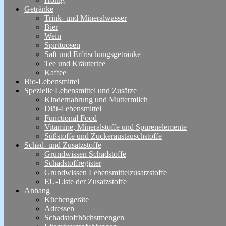
Getränke
Trink- und Mineralwasser
Bier
Wein
Spirituosen
Saft und Erfrischungsgetränke
Tee und Kräutertee
Kaffee
Bio-Lebensmittel
Spezielle Lebensmittel und Zusätze
Kindernahrung und Muttermilch
Diät-Lebensmittel
Functional Food
Vitamine, Mineralstoffe und Spurenelemente
Süßstoffe und Zuckeraustauschstoffe
Schad- und Zusatzstoffe
Grundwissen Schadstoffe
Schadstoffregister
Grundwissen Lebensmittelzusatzstoffe
EU-Liste der Zusatzstoffe
Anhang
Küchengeräte
Adressen
Schadstoffhöchstmengen