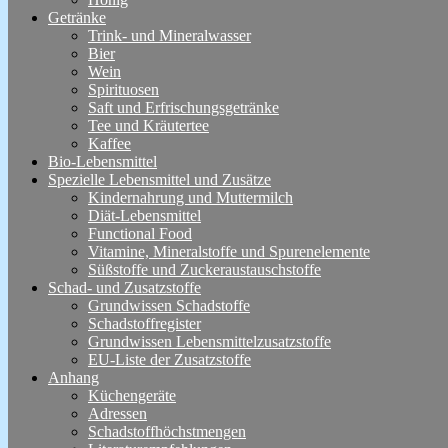
Getränke
Trink- und Mineralwasser
Bier
Wein
Spirituosen
Saft und Erfrischungsgetränke
Tee und Kräutertee
Kaffee
Bio-Lebensmittel
Spezielle Lebensmittel und Zusätze
Kindernahrung und Muttermilch
Diät-Lebensmittel
Functional Food
Vitamine, Mineralstoffe und Spurenelemente
Süßstoffe und Zuckeraustauschstoffe
Schad- und Zusatzstoffe
Grundwissen Schadstoffe
Schadstoffregister
Grundwissen Lebensmittelzusatzstoffe
EU-Liste der Zusatzstoffe
Anhang
Küchengeräte
Adressen
Schadstoffhöchstmengen