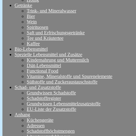
Getränke
Trink- und Mineralwasser
Bier
Wein
Spirituosen
Saft und Erfrischungsgetränke
Tee und Kräutertee
Kaffee
Bio-Lebensmittel
Spezielle Lebensmittel und Zusätze
Kindernahrung und Muttermilch
Diät-Lebensmittel
Functional Food
Vitamine, Mineralstoffe und Spurenelemente
Süßstoffe und Zuckeraustauschstoffe
Schad- und Zusatzstoffe
Grundwissen Schadstoffe
Schadstoffregister
Grundwissen Lebensmittelzusatzstoffe
EU-Liste der Zusatzstoffe
Anhang
Küchengeräte
Adressen
Schadstoffhöchstmengen