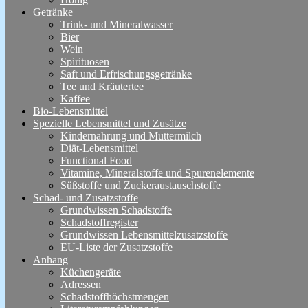
Getränke
Trink- und Mineralwasser
Bier
Wein
Spirituosen
Saft und Erfrischungsgetränke
Tee und Kräutertee
Kaffee
Bio-Lebensmittel
Spezielle Lebensmittel und Zusätze
Kindernahrung und Muttermilch
Diät-Lebensmittel
Functional Food
Vitamine, Mineralstoffe und Spurenelemente
Süßstoffe und Zuckeraustauschstoffe
Schad- und Zusatzstoffe
Grundwissen Schadstoffe
Schadstoffregister
Grundwissen Lebensmittelzusatzstoffe
EU-Liste der Zusatzstoffe
Anhang
Küchengeräte
Adressen
Schadstoffhöchstmengen