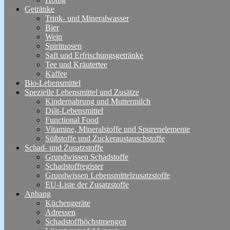
Getränke
Trink- und Mineralwasser
Bier
Wein
Spirituosen
Saft und Erfrischungsgetränke
Tee und Kräutertee
Kaffee
Bio-Lebensmittel
Spezielle Lebensmittel und Zusätze
Kindernahrung und Muttermilch
Diät-Lebensmittel
Functional Food
Vitamine, Mineralstoffe und Spurenelemente
Süßstoffe und Zuckeraustauschstoffe
Schad- und Zusatzstoffe
Grundwissen Schadstoffe
Schadstoffregister
Grundwissen Lebensmittelzusatzstoffe
EU-Liste der Zusatzstoffe
Anhang
Küchengeräte
Adressen
Schadstoffhöchstmengen