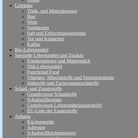
Getränke
Trink- und Mineralwasser
Bier
Wein
Spirituosen
Saft und Erfrischungsgetränke
Tee und Kräutertee
Kaffee
Bio-Lebensmittel
Spezielle Lebensmittel und Zusätze
Kindernahrung und Muttermilch
Diät-Lebensmittel
Functional Food
Vitamine, Mineralstoffe und Spurenelemente
Süßstoffe und Zuckeraustauschstoffe
Schad- und Zusatzstoffe
Grundwissen Schadstoffe
Schadstoffregister
Grundwissen Lebensmittelzusatzstoffe
EU-Liste der Zusatzstoffe
Anhang
Küchengeräte
Adressen
Schadstoffhöchstmengen